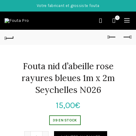
Votre fabricant et grossiste fouta
0
Fouta nid d’abeille rose
rayures bleues 1m x 2m
Seychelles N026
15,00
€
39 EN STOCK
Quantité