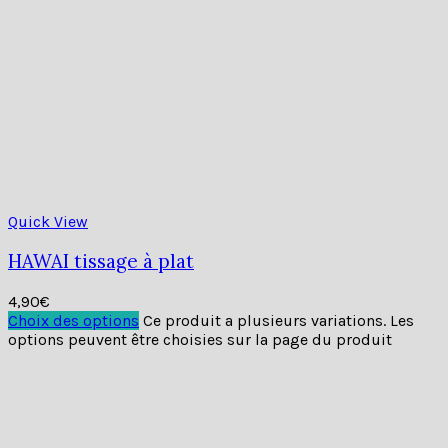
Précommandes
Revendeurs
Informations 2
Conditions générales
Contactez-nous
Fouta Pro
Livraison
Mon compte
Particuliers
Précommandes
Revendeurs
La fouta
Grossiste fouta France
La fouta
La fouta linge de maison
La fouta paréo de plage, robe
La fouta serviette de bain, plage, piscine
La fouta serviette de Hammam
Cadeaux invités mariage