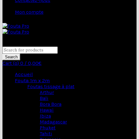
Contactez-nous
contactez Laurent
au: 06 22 33 84
Mon compte
68
close
Search for:
Search
Cart (
o
)
0
/
0,00
€
Accueil
Fouta 1m x 2m
Foutas tissage à plat
Arthur
Bali
Bora Bora
Hawaï
Ibiza
Madagascar
Phuket
Tahiti