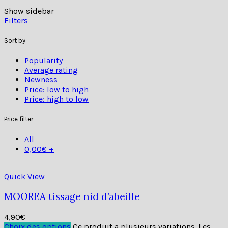
Show sidebar
Filters
Sort by
Popularity
Average rating
Newness
Price: low to high
Price: high to low
Price filter
All
0,00
€
+
Quick View
MOOREA tissage nid d’abeille
4,90
€
Choix des options
Ce produit a plusieurs variations. Les