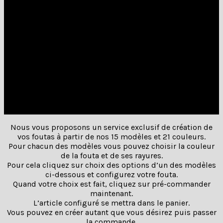
maintenant. L’article configuré se mettra dans le
panier. Vous pouvez en créer autant que vous désirez
puis passer la commande. Le délai de livraison est
compris entre 10 et 20 jours et le minimum de
commande par produit est de 20 pièces. Laissez faire
votre imagination et créez votre propre collection. Si
vous avez besoin d’aide, vous pouvez joindre Thierry
au 06 10 88 11 34. Vous pouvez commander ces
articles en même temps que ceux disponibles dans
les autres catégories, ceux-ci vous seront expédiés en
premier en attendant la fabrication de votre
collection.
Nous vous proposons un service exclusif de création de
vos foutas à partir de nos 15 modèles et 21 couleurs.
Pour chacun des modèles vous pouvez choisir la couleur
de la fouta et de ses rayures.
Pour cela cliquez sur choix des options d’un des modèles
ci-dessous et configurez votre fouta.
Quand votre choix est fait, cliquez sur pré-commander
maintenant.
L’article configuré se mettra dans le panier.
Vous pouvez en créer autant que vous désirez puis passer
la commande.