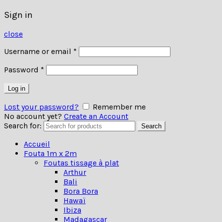
Sign in
close
Username or email
*
Password
*
Log in
Lost your password?
Remember me
No account yet?
Create an Account
Search for:
Search
Accueil
Fouta 1m x 2m
Foutas tissage à plat
Arthur
Bali
Bora Bora
Hawaï
Ibiza
Madagascar