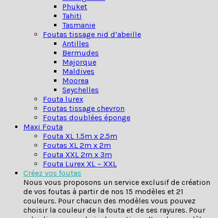
Phuket
Tahiti
Tasmanie
Foutas tissage nid d’abeille
Antilles
Bermudes
Majorque
Maldives
Moorea
Seychelles
Fouta lurex
Foutas tissage chevron
Foutas doublées éponge
Maxi Fouta
Fouta XL 1.5m x 2.5m
Foutas XL 2m x 2m
Fouta XXL 2m x 3m
Fouta Lurex XL – XXL
Créez vos foutas
Nous vous proposons un service exclusif de création
de vos foutas à partir de nos 15 modèles et 21
couleurs. Pour chacun des modèles vous pouvez
choisir la couleur de la fouta et de ses rayures. Pour