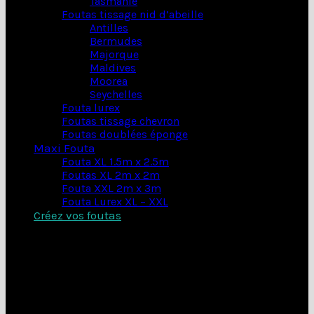
Tasmanie
Foutas tissage nid d’abeille
Antilles
Bermudes
Majorque
Maldives
Moorea
Seychelles
Fouta lurex
Foutas tissage chevron
Foutas doublées éponge
Maxi Fouta
Fouta XL 1.5m x 2.5m
Foutas XL 2m x 2m
Fouta XXL 2m x 3m
Fouta Lurex XL – XXL
Créez vos foutas
Nous vous proposons un service exclusif de création
de vos foutas à partir de nos 15 modèles et 21
couleurs. Pour chacun des modèles vous pouvez
choisir la couleur de la fouta et de ses rayures. Pour
cela cliquez sur choix des options d’un des modèles
ci-dessous et configurez votre fouta. Quand votre
choix est fait, cliquez sur pré-commander