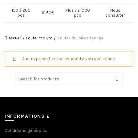
150 à 200
Plus de 1000
Nous
10.60€
pcs
pcs
consulter
Accueil
Fouta 1m x 2m
Foutas doublées éponge
Aucun produit ne correspond à votre sélection.
Search
for:
INFORMATIONS 2
Conditions générales