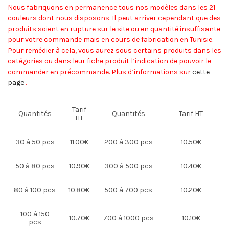
Nous fabriquons en permanence tous nos modèles dans les 21
couleurs dont nous disposons. Il peut arriver cependant que des
produits soient en rupture sur le site ou en quantité insuffisante
pour votre commande mais en cours de fabrication en Tunisie.
Pour remédier à cela, vous aurez sous certains produits dans les
catégories ou dans leur fiche produit l’indication de pouvoir le
commander en précommande. Plus d’informations sur
cette
page
.
Tarif
Quantités
Quantités
Tarif HT
HT
30 à 50 pcs
11.00€
200 à 300 pcs
10.50€
50 à 80 pcs
10.90€
300 à 500 pcs
10.40€
80 à 100 pcs
10.80€
500 à 700 pcs
10.20€
100 à 150
10.70€
700 à 1000 pcs
10.10€
pcs