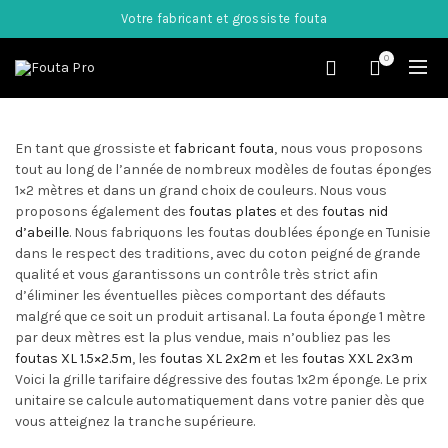
Votre fabricant et grossiste fouta
0
En tant que grossiste et
fabricant fouta
, nous vous proposons
tout au long de l’année de nombreux modèles de foutas éponges
1×2 mètres et dans un grand choix de couleurs. Nous vous
proposons également des
foutas plates
et des
foutas nid
d’abeille
. Nous fabriquons les foutas doublées éponge en Tunisie
dans le respect des traditions, avec du coton peigné de grande
qualité et vous garantissons un contrôle très strict afin
d’éliminer les éventuelles pièces comportant des défauts
malgré que ce soit un produit artisanal. La fouta éponge 1 mètre
par deux mètres est la plus vendue, mais n’oubliez pas les
foutas XL 1.5×2.5m
, les
foutas XL 2x2m
et les
foutas XXL 2x3m
Voici la grille tarifaire dégressive des foutas 1x2m éponge. Le prix
unitaire se calcule automatiquement dans votre panier dès que
vous atteignez la tranche supérieure.