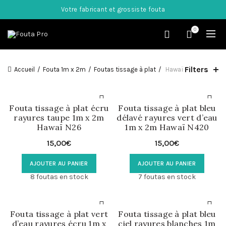
Votre fabricant et grossiste fouta
0
Filters
Accueil
Fouta 1m x 2m
Foutas tissage à plat
Hawaï
Fouta tissage à plat écru
Fouta tissage à plat bleu
rayures taupe 1m x 2m
délavé rayures vert d’eau
Hawaï N26
1m x 2m Hawaï N420
15,00
€
15,00
€
AJOUTER AU PANIER
AJOUTER AU PANIER
8 foutas en stock
7 foutas en stock
Fouta tissage à plat vert
Fouta tissage à plat bleu
d’eau rayures écru 1m x
ciel rayures blanches 1m