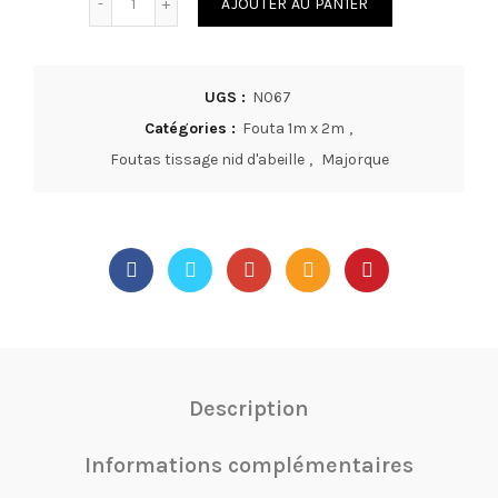
AJOUTER AU PANIER
UGS :
N067
Catégories :
Fouta 1m x 2m
,
Foutas tissage nid d'abeille
,
Majorque
Description
Informations complémentaires