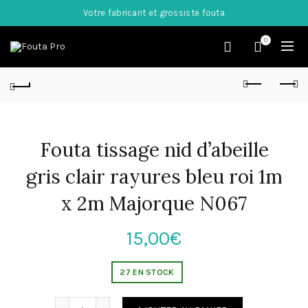
Votre fabricant et grossiste fouta
0
Fouta tissage nid d’abeille
gris clair rayures bleu roi 1m
x 2m Majorque N067
15,00
€
27 EN STOCK
Quantité