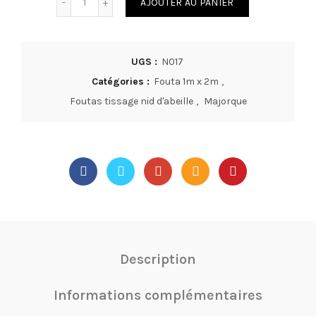
AJOUTER AU PANIER
UGS :
N017
Catégories :
Fouta 1m x 2m
,
Foutas tissage nid d'abeille
,
Majorque
Description
Informations complémentaires