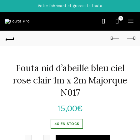
Votre fabricant et grossiste fouta
0
Fouta nid d’abeille bleu ciel
rose clair 1m x 2m Majorque
N017
15,00
€
40 EN STOCK
Quantité